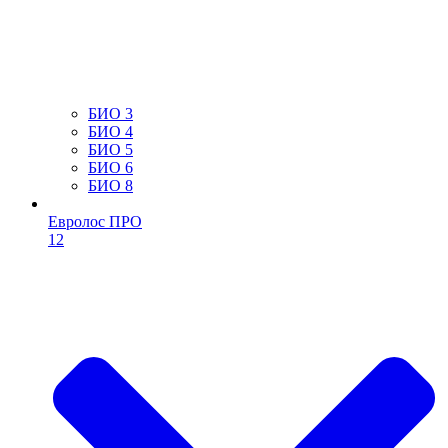
БИО 3
БИО 4
БИО 5
БИО 6
БИО 8
Евролос ПРО
12