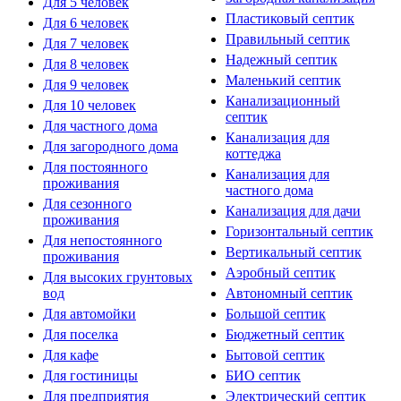
Для 5 человек
Пластиковый септик
Для 6 человек
Правильный септик
Для 7 человек
Надежный септик
Для 8 человек
Маленький септик
Для 9 человек
Канализационный
Для 10 человек
септик
Для частного дома
Канализация для
Для загородного дома
коттеджа
Для постоянного
Канализация для
проживания
частного дома
Для сезонного
Канализация для дачи
проживания
Горизонтальный септик
Для непостоянного
Вертикальный септик
проживания
Аэробный септик
Для высоких грунтовых
вод
Автономный септик
Для автомойки
Большой септик
Для поселка
Бюджетный септик
Для кафе
Бытовой септик
Для гостиницы
БИО септик
Для предприятия
Электрический септик