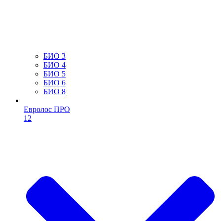
БИО 3
БИО 4
БИО 5
БИО 6
БИО 8
Евролос ПРО
12