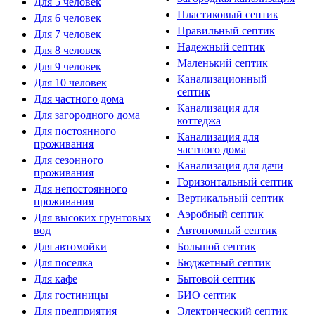
Для 5 человек
Пластиковый септик
Для 6 человек
Правильный септик
Для 7 человек
Надежный септик
Для 8 человек
Маленький септик
Для 9 человек
Канализационный
Для 10 человек
септик
Для частного дома
Канализация для
Для загородного дома
коттеджа
Для постоянного
Канализация для
проживания
частного дома
Для сезонного
Канализация для дачи
проживания
Горизонтальный септик
Для непостоянного
Вертикальный септик
проживания
Аэробный септик
Для высоких грунтовых
вод
Автономный септик
Для автомойки
Большой септик
Для поселка
Бюджетный септик
Для кафе
Бытовой септик
Для гостиницы
БИО септик
Для предприятия
Электрический септик