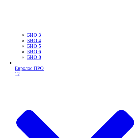
БИО 3
БИО 4
БИО 5
БИО 6
БИО 8
Евролос ПРО
12