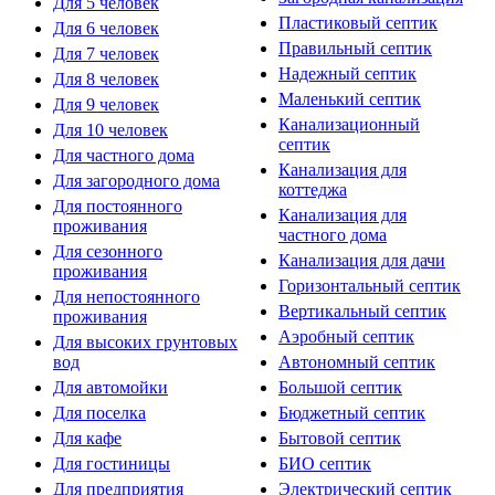
Для 5 человек
Пластиковый септик
Для 6 человек
Правильный септик
Для 7 человек
Надежный септик
Для 8 человек
Маленький септик
Для 9 человек
Канализационный
Для 10 человек
септик
Для частного дома
Канализация для
Для загородного дома
коттеджа
Для постоянного
Канализация для
проживания
частного дома
Для сезонного
Канализация для дачи
проживания
Горизонтальный септик
Для непостоянного
Вертикальный септик
проживания
Аэробный септик
Для высоких грунтовых
вод
Автономный септик
Для автомойки
Большой септик
Для поселка
Бюджетный септик
Для кафе
Бытовой септик
Для гостиницы
БИО септик
Для предприятия
Электрический септик