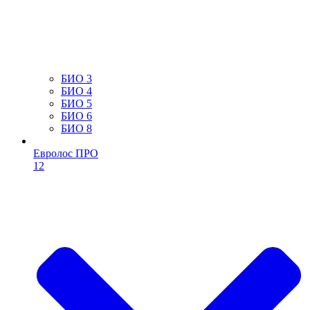
БИО 3
БИО 4
БИО 5
БИО 6
БИО 8
Евролос ПРО
12