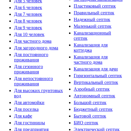
Для 5 человек
Пластиковый септик
Для 6 человек
Правильный септик
Для 7 человек
Надежный септик
Для 8 человек
Маленький септик
Для 9 человек
Канализационный
Для 10 человек
септик
Для частного дома
Канализация для
Для загородного дома
коттеджа
Для постоянного
Канализация для
проживания
частного дома
Для сезонного
Канализация для дачи
проживания
Горизонтальный септик
Для непостоянного
Вертикальный септик
проживания
Аэробный септик
Для высоких грунтовых
вод
Автономный септик
Для автомойки
Большой септик
Для поселка
Бюджетный септик
Для кафе
Бытовой септик
Для гостиницы
БИО септик
Для предприятия
Электрический септик