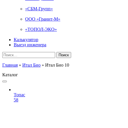
«СБМ-Групп»
ООО «Гранит-М»
«ТОПОЛ-ЭКО»
Калькулятор
Выезд инженера
Найти:
Главная
»
Итал Био
»
Итал Био 10
Каталог
Топас
58