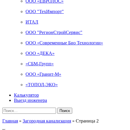
ООО «ЕВРОЛОС»
ООО "ТехИмпорт"
ИТАЛ
ООО "РегионСтройСервис"
ООО «Современные Био Технологии»
ООО «ДЕКА»
«СБМ-Групп»
ООО «Гранит-М»
«ТОПОЛ-ЭКО»
Калькулятор
Выезд инженера
Найти:
Главная
»
Загородная канализация
»
Страница 2