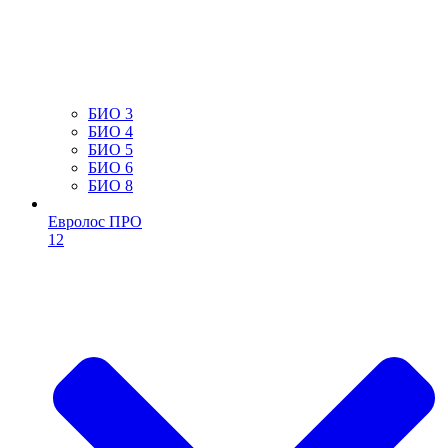
БИО 3
БИО 4
БИО 5
БИО 6
БИО 8
Евролос ПРО
12