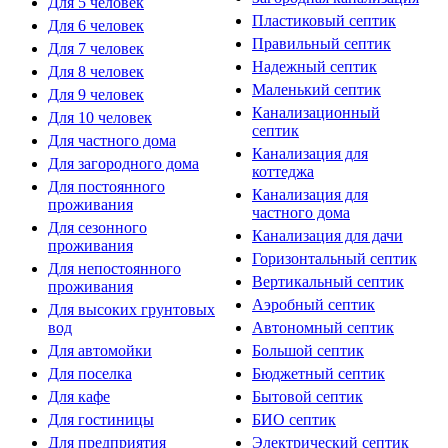
Для 5 человек
Пластиковый септик
Для 6 человек
Правильный септик
Для 7 человек
Надежный септик
Для 8 человек
Маленький септик
Для 9 человек
Канализационный
Для 10 человек
септик
Для частного дома
Канализация для
Для загородного дома
коттеджа
Для постоянного
Канализация для
проживания
частного дома
Для сезонного
Канализация для дачи
проживания
Горизонтальный септик
Для непостоянного
Вертикальный септик
проживания
Аэробный септик
Для высоких грунтовых
вод
Автономный септик
Для автомойки
Большой септик
Для поселка
Бюджетный септик
Для кафе
Бытовой септик
Для гостиницы
БИО септик
Для предприятия
Электрический септик