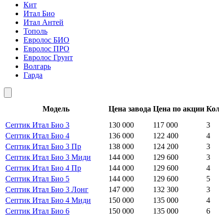
Кит
Итал Био
Итал Антей
Тополь
Евролос БИО
Евролос ПРО
Евролос Грунт
Волгарь
Гарда
Модель
Цена завода
Цена по акции
Кол
Септик Итал Био 3
130 000
117 000
3
Септик Итал Био 4
136 000
122 400
4
Септик Итал Био 3 Пр
138 000
124 200
3
Септик Итал Био 3 Миди
144 000
129 600
3
Септик Итал Био 4 Пр
144 000
129 600
4
Септик Итал Био 5
144 000
129 600
5
Септик Итал Био 3 Лонг
147 000
132 300
3
Септик Итал Био 4 Миди
150 000
135 000
4
Септик Итал Био 6
150 000
135 000
6