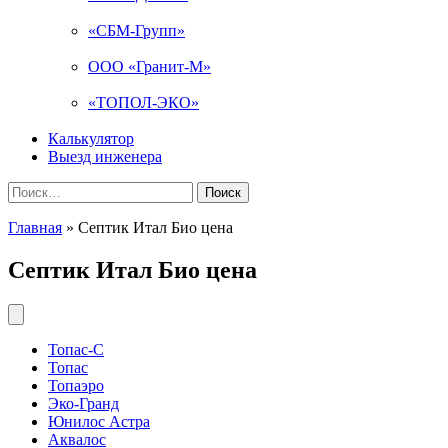
«СБМ-Групп»
ООО «Гранит-М»
«ТОПОЛ-ЭКО»
Калькулятор
Выезд инженера
Найти:
Главная
»
Септик Итал Био цена
Септик Итал Био цена
Топас-С
Топас
Топаэро
Эко-Гранд
Юнилос Астра
Аквалос