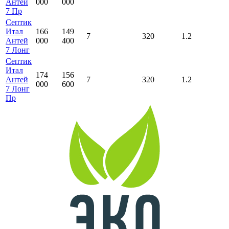
Антей
000
000
7 Пр
Септик
Итал
166
149
7
320
1.2
Антей
000
400
7 Лонг
Септик
Итал
174
156
Антей
7
320
1.2
000
600
7 Лонг
Пр