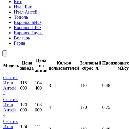
Кит
Итал Био
Итал Антей
Тополь
Евролос БИО
Евролос ПРО
Евролос Грунт
Волгарь
Гарда
Цена
Цена
Кол-во
Залповый
Производите
Модель
по
завода
пользователей
сброс, л.
м3/су
акции
Септик
Итал
116
104
3
110
0.48
Антей
000
400
3
Септик
Итал
120
108
4
170
0.75
Антей
000
000
4
Септик
Итал
124
111