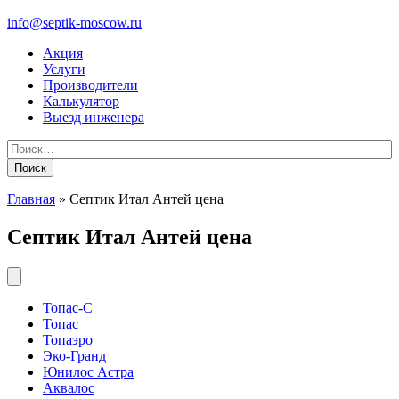
info@septik-moscow.ru
Акция
Услуги
Производители
Калькулятор
Выезд инженера
Найти:
Главная
»
Септик Итал Антей цена
Септик Итал Антей цена
Топас-С
Топас
Топаэро
Эко-Гранд
Юнилос Астра
Аквалос