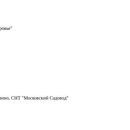
ровье"
онино, СНТ "Московский Садовод"